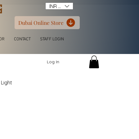
G
INR (₹)
Dubai Online Store
OR
CONTACT
STAFF LOGIN
Log In
Light
itchen L Shape
ern Luxury Wardrobe