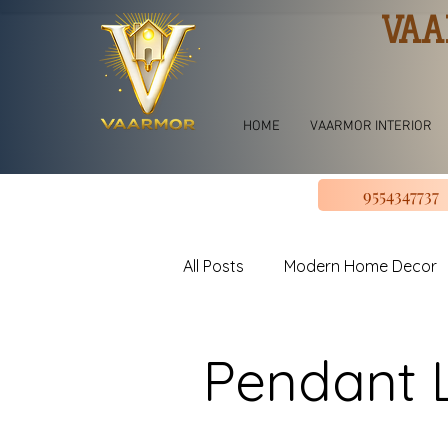
VAA
HOME
VAARMOR INTERIOR
9554347737
All Posts
Modern Home Decor
jhoomar for bedroom
Liv
Pendant 
U shape Kitchen Design
L