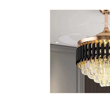
Led Lights with ALmira
Tw
FALSE CEILING
PVC PANEL