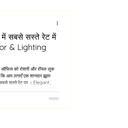
C FALSE CEILING
ें सबसे सस्ते रेट में
ypsum False Ceiling Design
or & Lighting
है कि आप लगाएँ एक शानदार झूमर
hhomar in Kanpur, blending
onality. Vaarmor Interior &
ों चुनें झूमर कानपुर में? कानपुर में झ