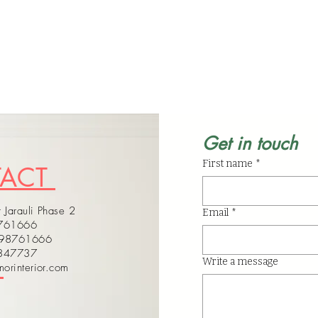
Get in touch
First name
*
TACT
 Jarauli Phase 2
Email
*
8761666
598761666
4347737
Write a message
orinterior.com