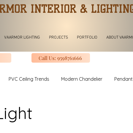
RMOR INTERIOR & LIGHTIN
VAARMOR LIGHTING
PROJECTS
PORTFOLIO
ABOUT VAARM
Call Us: 9598761666
PVC Ceiling Trends
Modern Chandelier
Pendant 
ing room Jhoomar lights
Modern Kitchen
Modular K
Light
uxury Design Kitchen
Slinding Wardrobe Design
Mod