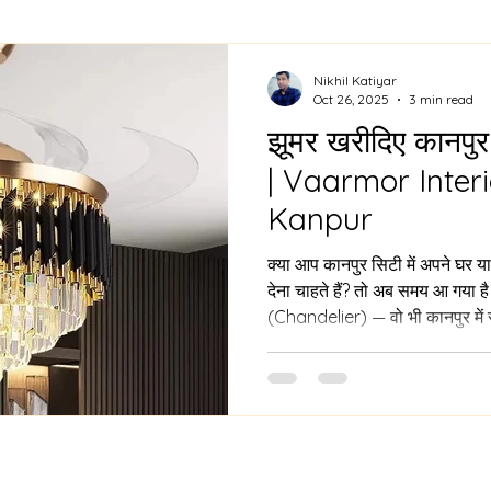
o door ALmira Design
CUSTOM KITCHEN DESIGN
PV
Nikhil Katiyar
Oct 26, 2025
3 min read
झूमर खरीदिए कानपुर म
wall partition
Modern Interior Design Trends
G
| Vaarmor Interi
Kanpur
क्या आप कानपुर सिटी में अपने घर या ऑफिस को रोशनी और रॉयल लुक
देना चाहते हैं? तो अब समय आ गया 
(Chandelier) — वो भी कानपुर में सबसे सस्ते रेट पर । Elegant
crystal chandelier fan at J
luxurious design with functi
Lighting Kanpur आपको देता है modern, crystal, LED और
designer झूमर सीधे factory rate पर — ताकि आपका घर दिखे
लक्ज़री, लेकिन बजट फ्रेंडली । 💎 क्य