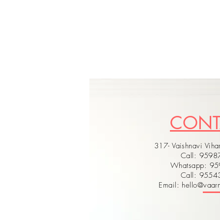
CON
317- Vaishnavi Vihar
Call: 959
Whatsapp: 9
Call: 955
Email: hello@vaarm